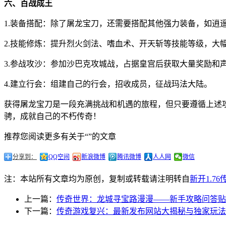
六、百战成王
1.装备搭配：除了屠龙宝刀，还需要搭配其他强力装备，如逍
2.技能修炼：提升烈火剑法、嗜血术、开天斩等技能等级，大
3.参战攻沙：参加沙巴克攻城战，占据皇宫后获取大量奖励和
4.建立行会：组建自己的行会，招收成员，征战玛法大陆。
获得屠龙宝刀是一段充满挑战和机遇的旅程，但只要遵循上述
骋，成就自己的不朽传奇！
推荐您阅读更多有关于“”的文章
分享到：
QQ空间
新浪微博
腾讯微博
人人网
微信
注：本站所有文章均为原创，复制或转载请注明转自
新开1.7
上一篇：
传奇世界：龙城寻宝路漫漫——新手攻略问答贴
下一篇：
传奇游戏复兴：最新发布网站大揭秘与独家玩法