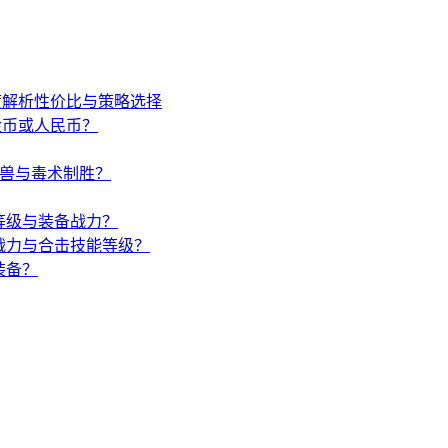
度解析性价比与策略选择
金币或人民币？
唤兽与毒术制胜？
等级与装备战力？
战力与合击技能等级？
装备？