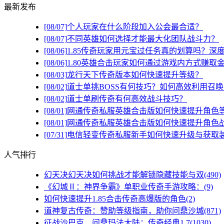
最新发布
[08/07]
个人玩家在什么阶段加入公会最合适？
[08/07]
不同英雄如何选择才能最大化团队战斗力？
[08/06]
1.85传奇玩家用元宝过任务真的划算吗？深
[08/06]
1.80英雄合击玩家如何通过游戏内方式赚取
[08/03]
龙行天下传奇版本如何快速提升等级？
[08/02]
道士单挑BOSS有何技巧？如何高效利用召
[08/02]
道士单刷传奇有何高效战斗技巧？
[08/01]
网通传奇私服英雄合击版如何快速提升角色
[08/01]
网通传奇私服英雄合击版如何快速提升角色
[07/31]
电信轻变传奇私服新手如何快速升级与获取
人气排行
幻天决幻天决如何挑战才能解锁隐藏技能与双(490)
《幻城Ⅱ：神界争霸》单职业传奇手游攻略：(9)
如何快速提升1.85合击传奇高爆版的角色(2)
道神复古传奇：赞助等级指南，助你问鼎沙城(871)
征战沙巴克，问鼎玛法大陆：传奇经典1.7(1030)