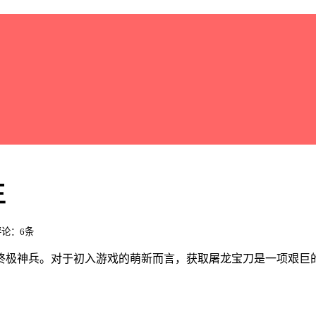
王
 评论：6条
终极神兵。对于初入游戏的萌新而言，获取屠龙宝刀是一项艰巨