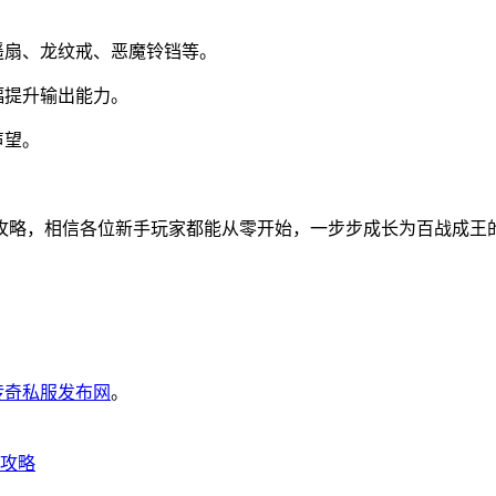
遥扇、龙纹戒、恶魔铃铛等。
幅提升输出能力。
声望。
攻略，相信各位新手玩家都能从零开始，一步步成长为百战成王
6传奇私服发布网
。
攻略