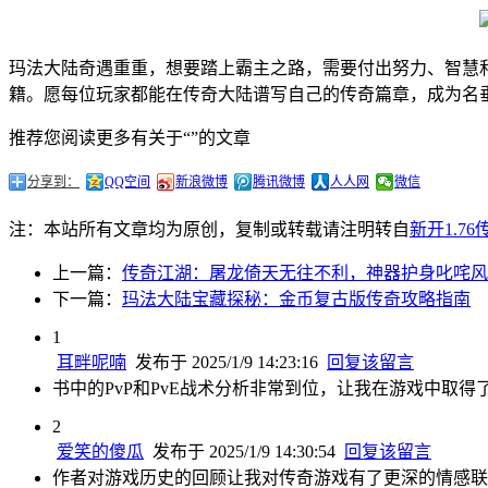
玛法大陆奇遇重重，想要踏上霸主之路，需要付出努力、智慧
籍。愿每位玩家都能在传奇大陆谱写自己的传奇篇章，成为名
推荐您阅读更多有关于“”的文章
分享到：
QQ空间
新浪微博
腾讯微博
人人网
微信
注：本站所有文章均为原创，复制或转载请注明转自
新开1.7
上一篇：
传奇江湖：屠龙倚天无往不利，神器护身叱咤风
下一篇：
玛法大陆宝藏探秘：金币复古版传奇攻略指南
1
耳畔呢喃
发布于 2025/1/9 14:23:16
回复该留言
书中的PvP和PvE战术分析非常到位，让我在游戏中取
2
爱笑的傻瓜
发布于 2025/1/9 14:30:54
回复该留言
作者对游戏历史的回顾让我对传奇游戏有了更深的情感联