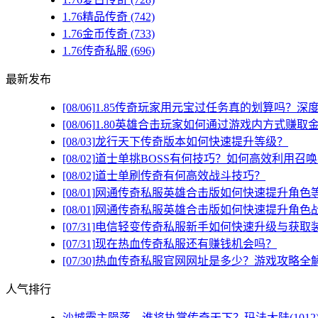
1.76精品传奇
(742)
1.76金币传奇
(733)
1.76传奇私服
(696)
最新发布
[08/06]
1.85传奇玩家用元宝过任务真的划算吗？深
[08/06]
1.80英雄合击玩家如何通过游戏内方式赚取
[08/03]
龙行天下传奇版本如何快速提升等级？
[08/02]
道士单挑BOSS有何技巧？如何高效利用召
[08/02]
道士单刷传奇有何高效战斗技巧？
[08/01]
网通传奇私服英雄合击版如何快速提升角色
[08/01]
网通传奇私服英雄合击版如何快速提升角色
[07/31]
电信轻变传奇私服新手如何快速升级与获取
[07/31]
现在热血传奇私服还有赚钱机会吗？
[07/30]
热血传奇私服官网网址是多少？游戏攻略全
人气排行
沙城霸主陨落，谁将执掌传奇天下？玛法大陆(1012