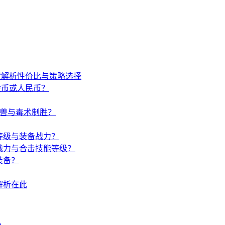
度解析性价比与策略选择
金币或人民币？
唤兽与毒术制胜？
等级与装备战力？
战力与合击技能等级？
装备？
解析在此
)