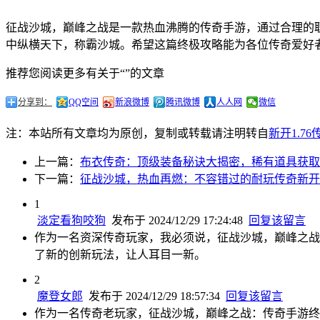
征战沙城，巅峰之战是一款热血沸腾的传奇手游，通过合理的
中纵横天下，称霸沙城。希望这篇终极攻略能为各位传奇爱好
推荐您阅读更多有关于“”的文章
分享到：
QQ空间
新浪微博
腾讯微博
人人网
微信
注：本站所有文章均为原创，复制或转载请注明转自
新开1.7
上一篇：
布衣传奇：顶级装备秘诀大揭密，稀有道具获取
下一篇：
征战沙城，热血再燃：不容错过的耐玩传奇新开
1
淡定看狗咬狗
发布于 2024/12/29 17:24:48
回复该留言
作为一名资深传奇玩家，我必须说，征战沙城，巅峰之战
了新的创新玩法，让人耳目一新。
2
魔登女郎
发布于 2024/12/29 18:57:34
回复该留言
作为一名传奇老玩家，征战沙城，巅峰之战：传奇手游终