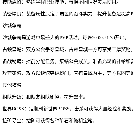
技能连招：熟练掌握职业技能，根据不同情况灵活使用。
装备精良：装备属性决定了角色的战斗实力，提升装备是提高P
沙城争霸
沙城争霸是游戏中最盛大的PVP活动，每晚20:00-21:30开启。
占领皇城：双方公会争夺皇城，占领皇城一方可享受丰厚奖励
备战秘籍：提前分配任务，集结公会成员，准备充足的补给和
攻守策略：攻方以快速突破城门，直捣皇城为主；守方以固守
其他攻略
组队升级：和队友组队刷怪，提升效率。
世界BOSS：定期刷新世界BOSS，击杀可获得大量经验和奖励
挖矿寻宝：挖矿可获得各种矿石和随机宝箱。