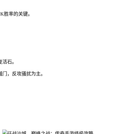
K胜率的关键。
。
复活石。
城门，反攻骚扰为主。
。