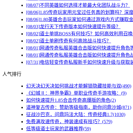
[08/07]
不同英雄如何选择才能最大化团队战斗力？
[08/06]
1.85传奇玩家用元宝过任务真的划算吗？深
[08/06]
1.80英雄合击玩家如何通过游戏内方式赚取
[08/03]
龙行天下传奇版本如何快速提升等级？
[08/02]
道士单挑BOSS有何技巧？如何高效利用召
[08/02]
道士单刷传奇有何高效战斗技巧？
[08/01]
网通传奇私服英雄合击版如何快速提升角色
[08/01]
网通传奇私服英雄合击版如何快速提升角色
[07/31]
电信轻变传奇私服新手如何快速升级与获取
人气排行
幻天决幻天决如何挑战才能解锁隐藏技能与双(490)
《幻城Ⅱ：神界争霸》单职业传奇手游攻略：(9)
如何快速提升1.85合击传奇高爆版的角色(2)
道神复古传奇：赞助等级指南，助你问鼎沙城(871)
征战沙巴克，问鼎玛法大陆：传奇经典1.7(1030)
免费满攻速传奇，神装速成有技巧？(579)
低等级道士玩家的武器推荐(59)