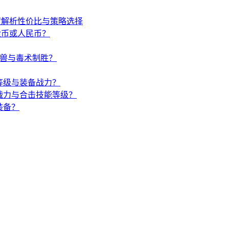
度解析性价比与策略选择
金币或人民币？
唤兽与毒术制胜？
等级与装备战力？
战力与合击技能等级？
装备？