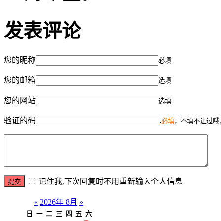
发表评论
您的昵称
必填
您的邮箱
选填
您的网站
选填
验证的码
必填
，不填不让过哦
记住我,下次回复时不用重新输入个人信息
«
2026年 8月
»
日
一
二
三
四
五
六