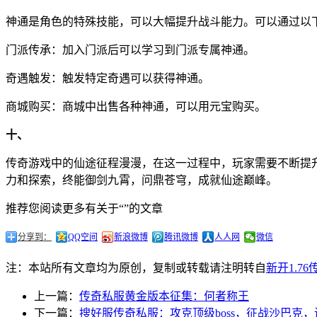
神通是角色的特殊技能，可以大幅提升战斗能力。可以通过以
门派传承：加入门派后可以学习到门派专属神通。
奇遇触发：触发特定奇遇可以获得神通。
商城购买：商城中出售各种神通，可以用元宝购买。
十、
传奇游戏中的仙途征程漫漫，在这一过程中，玩家需要不断提
力和探索，终能御剑九霄，问鼎苍穹，成就仙途巅峰。
推荐您阅读更多有关于“”的文章
分享到：
QQ空间
新浪微博
腾讯微博
人人网
微信
注：本站所有文章均为原创，复制或转载请注明转自
新开1.7
上一篇：
传奇私服黄金版本征集：何者称王
下一篇：
搜好服传奇私服：攻克顶级boss，征战沙巴克