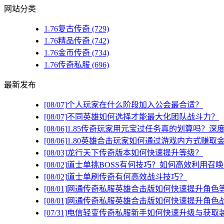
网站分类
1.76复古传奇
(729)
1.76精品传奇
(742)
1.76金币传奇
(734)
1.76传奇私服
(696)
最新发布
[08/07]
个人玩家在什么阶段加入公会最合适？
[08/07]
不同英雄如何选择才能最大化团队战斗力？
[08/06]
1.85传奇玩家用元宝过任务真的划算吗？深
[08/06]
1.80英雄合击玩家如何通过游戏内方式赚取
[08/03]
龙行天下传奇版本如何快速提升等级？
[08/02]
道士单挑BOSS有何技巧？如何高效利用召
[08/02]
道士单刷传奇有何高效战斗技巧？
[08/01]
网通传奇私服英雄合击版如何快速提升角色
[08/01]
网通传奇私服英雄合击版如何快速提升角色
[07/31]
电信轻变传奇私服新手如何快速升级与获取