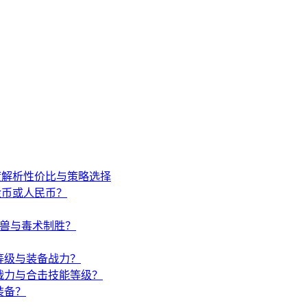
度解析性价比与策略选择
金币或人民币？
唤兽与毒术制胜？
等级与装备战力？
战力与合击技能等级？
装备？