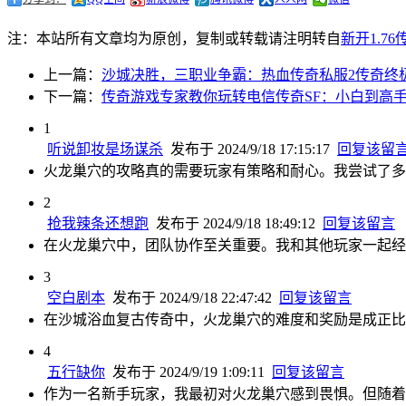
注：本站所有文章均为原创，复制或转载请注明转自
新开1.7
上一篇：
沙城决胜，三职业争霸：热血传奇私服2传奇终
下一篇：
传奇游戏专家教你玩转电信传奇SF：小白到高
1
听说卸妆是场谋杀
发布于 2024/9/18 17:15:17
回复该留
火龙巢穴的攻略真的需要玩家有策略和耐心。我尝试了多
2
抢我辣条还想跑
发布于 2024/9/18 18:49:12
回复该留言
在火龙巢穴中，团队协作至关重要。我和其他玩家一起经
3
空白剧本
发布于 2024/9/18 22:47:42
回复该留言
在沙城浴血复古传奇中，火龙巢穴的难度和奖励是成正比
4
五行缺你
发布于 2024/9/19 1:09:11
回复该留言
作为一名新手玩家，我最初对火龙巢穴感到畏惧。但随着