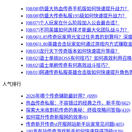
[08/08]
仿盛大热血传奇手机版如何快速提升战力？
[08/08]
仿盛大传奇私服195级如何快速提升战力？
[08/07]
个人玩家在什么阶段加入公会最合适？
[08/07]
不同英雄如何选择才能最大化团队战斗力？
[08/06]
1.85传奇玩家用元宝过任务真的划算吗？深
[08/06]
1.80英雄合击玩家如何通过游戏内方式赚取
[08/03]
龙行天下传奇版本如何快速提升等级？
[08/02]
道士单挑BOSS有何技巧？如何高效利用召
[08/02]
道士单刷传奇有何高效战斗技巧？
[08/01]
网通传奇私服英雄合击版如何快速提升角色
人气排行
2026年哪个传奇辅助最好用？(699)
热血传奇私服：不容错过的经典之作，新手攻(662)
探索大米收割机传奇的奥秘：终极攻略问答指(410)
如何提升传奇新服网的效率(6)
传奇新开传奇sf开服网站新手玩家常见问题(405)
180发布站传奇游戏新手如何快速获得顶级(839)