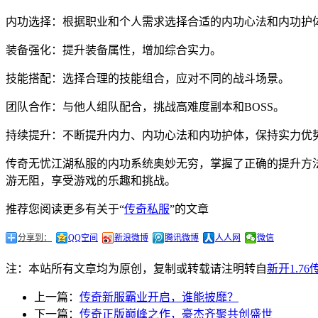
内功选择：根据职业和个人需求选择合适的内功心法和内功护
装备强化：提升装备属性，增加综合实力。
技能搭配：选择合理的技能组合，应对不同的战斗场景。
团队合作：与他人组队配合，挑战高难度副本和BOSS。
持续提升：不断提升内力、内功心法和内功护体，保持实力优
传奇无忧江湖私服的内功系统奥妙无穷，掌握了正确的提升方
游无阻，享受游戏的乐趣和挑战。
推荐您阅读更多有关于“
传奇私服
”的文章
分享到：
QQ空间
新浪微博
腾讯微博
人人网
微信
注：本站所有文章均为原创，复制或转载请注明转自
新开1.7
上一篇：
传奇新服霸业开启，谁能披靡？
下一篇：
传奇正版巅峰之作，豪杰齐聚共创盛世