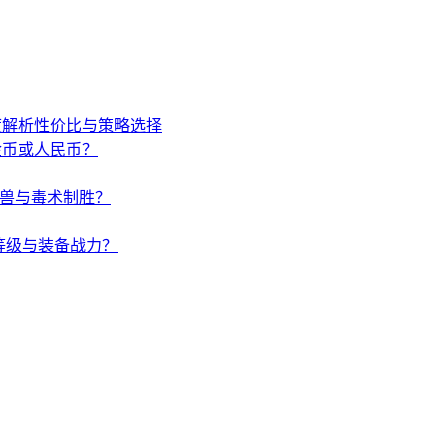
度解析性价比与策略选择
金币或人民币？
唤兽与毒术制胜？
等级与装备战力？